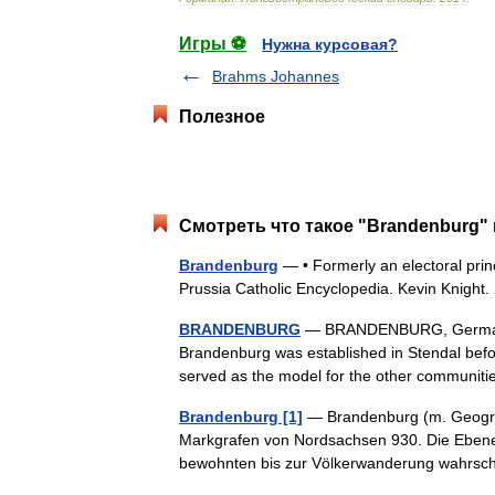
Игры ⚽
Нужна курсовая?
Brahms Johannes
Полезное
Смотреть что такое "Brandenburg" 
Brandenburg
— • Formerly an electoral princ
Prussia Catholic Encyclopedia. Kevin K
BRANDENBURG
— BRANDENBURG, German pr
Brandenburg was established in Stendal before
served as the model for the other communi
Brandenburg [1]
— Brandenburg (m. Geogr. u
Markgrafen von Nordsachsen 930. Die Ebenen z
bewohnten bis zur Völkerwanderung wahrs