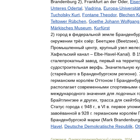
Brandenburg
2
),
Frankfurt
an
der
Oder
,
Eise
Unteres
Odertal
,
Viadrina
,
Europa
-
Universitä
Tucholsky
Kurt
,
Fontane
Theodor
,
Blechen
K
Teltower
Rübchen
,
Goethe
Johann
Wolfgang
Märkisches
Museum
,
Kurfürst
2
)
город
в
федеральной
земле
Бранденбур
окружении
трёх
озёр:
Беетцзее
(
Beetzsee
)
Промышленный
центр
,
крупный
узел
желе
Хафельский
канал
–
Elbe
-
Havel
-
Kanal
).
В
1
сталепрокатный
завод
,
первый
на
террито
судостроительная
верфь
.
Значительную
к
(
старейшего
в
Бранденбургском
регионе
).
германским
королём
Оттоном
I
Бранденбур
располагает
современными
спортивными
международного
значения
для
лодочных
г
Брайтлингзее
и
других
,
трасса
для
скейтбо
Статус
города
с
948
г
.,
в
VI
в
.
первое
упоми
завоёванной
в
928
г
.
германским
королём
Бранденбургской
марки
(
Mark
Brandenburg
Havel
,
Deutsche
Demokratische
Republik
,
Ot
Германия
.
Лингвострановедческий
словарь
.
2014
.