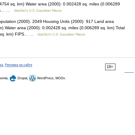
4754 sq. km) Water area (2000): 0.002428 sq. miles (0.006289
iles… …
StarDict's U.S. Gazetteer Places
opulation (2000): 2049 Housing Units (2000): 917 Land area
m) Water area (2000): 0.002428 sq. miles (0.006289 sq. km) Total
43 sq. km) FIPS… …
StarDict's U.S. Gazetteer Places
ка
,
Реклама на сайте
18+
omla,
Drupal,
WordPress, MODx.