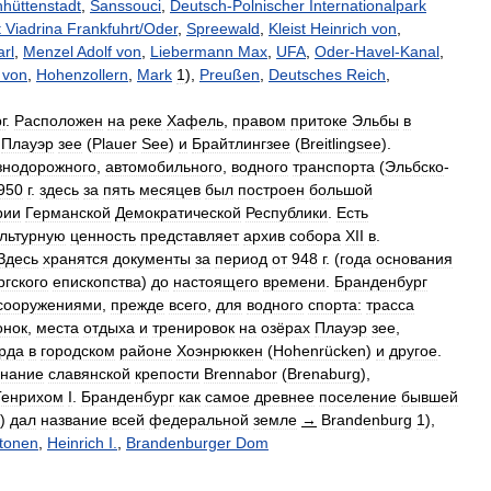
nhüttenstadt
,
Sanssouci
,
Deutsch
-
Polnischer
Internationalpark
t
Viadrina
Frankfuhrt
/
Oder
,
Spreewald
,
Kleist
Heinrich
von
,
arl
,
Menzel
Adolf
von
,
Liebermann
Max
,
UFA
,
Oder
-
Havel
-
Kanal
,
von
,
Hohenzollern
,
Mark
1
),
Preußen
,
Deutsches
Reich
,
г
.
Расположен
на
реке
Хафель
,
правом
притоке
Эльбы
в
,
Плауэр
зее
(
Plauer
See
)
и
Брайтлингзее
(
Breitlingsee
).
знодорожного
,
автомобильного
,
водного
транспорта
(
Эльбско
-
950
г
.
здесь
за
пять
месяцев
был
построен
большой
рии
Германской
Демократической
Республики
.
Есть
ультурную
ценность
представляет
архив
собора
XII
в
.
Здесь
хранятся
документы
за
период
от
948
г
. (
года
основания
гского
епископства
)
до
настоящего
времени
.
Бранденбург
сооружениями
,
прежде
всего
,
для
водного
спорта:
трасса
онок
,
места
отдыха
и
тренировок
на
озёрах
Плауэр
зее
,
рда
в
городском
районе
Хоэнрюккен
(
Hohenrücken
)
и
другое
.
нание
славянской
крепости
Brennabor
(
Brenaburg
),
Генрихом
I
.
Бранденбург
как
самое
древнее
поселение
бывшей
)
дал
название
всей
федеральной
земле
→
Brandenburg
1
),
tonen
,
Heinrich
I
.
,
Brandenburger
Dom