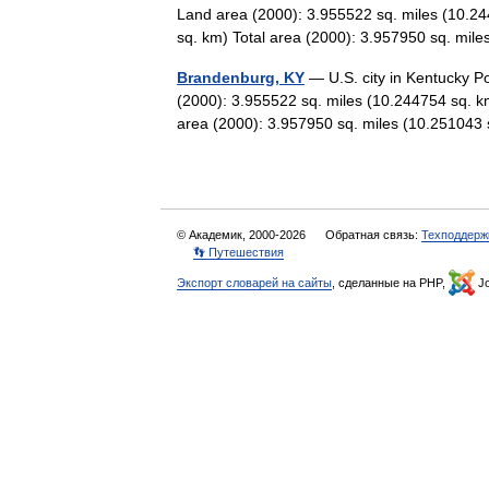
Land area (2000): 3.955522 sq. miles (10.24
sq. km) Total area (2000): 3.957950 sq. m
Brandenburg, KY
— U.S. city in Kentucky P
(2000): 3.955522 sq. miles (10.244754 sq. k
area (2000): 3.957950 sq. miles (10.2510
© Академик, 2000-2026
Обратная связь:
Техподдерж
👣 Путешествия
Экспорт словарей на сайты
, сделанные на PHP,
Jo