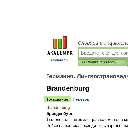
Словари и энциклоп
academic.ru
Германия. Лингвострановедческий словарь
Германия. Лингвострановед
Brandenburg
Толкование
Перевод
Brandenburg
Бранденбург
,
1
)
федеральная
земля
,
расположена
на
с
Нейсе
на
востоке
проходит
государственн