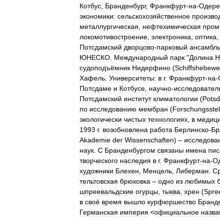
Котбус
,
Бранденбург
,
Франкфурт
-
на
-
Одере
экономики:
сельскохозяйственное
произво
металлургическая
,
нефтехимическая
пром
локомотивостроение
,
электроника
,
оптика
Потсдамский
дворцово
-
парковый
ансамбл
ЮНЕСКО
.
Международный
парк
"
Долина
Н
судоподъёмник
Нидерфино
(
Schiffshebewe
Хафель
.
Университеты:
в
г
.
Франкфурт
-
на
-
Потсдаме
и
Котбусе
,
научно
-
исследовател
Потсдамский
институт
климатологии
(
Pots
по
исследованию
мембран
(
Forschungsstel
экологически
чистых
технологиях
,
в
медиц
1993
г
.
возобновлена
работа
Берлинско
-
Бр
Akademie
der
Wissenschaften
) –
исследова
наук
.
С
Бранденбургом
связаны
имена
пис
творческого
наследия
в
г
.
Франкфурт
-
на
-
О
художники
Блехен
,
Менцель
,
Либерман
.
С
тельтовская
брюковка
–
одно
из
любимых
шпреевальдские
огурцы
,
тыква
,
хрен
(
Spre
в
своё
время
вышло
курфюршество
Бранд
Германская
империя
<
официальное
назва