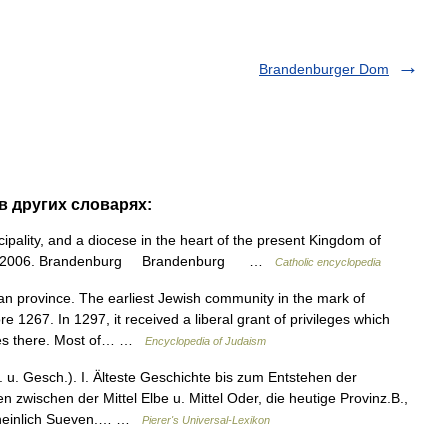
Brandenburger Dom
в других словарях:
ipality, and a diocese in the heart of the present Kingdom of
night. 2006. Brandenburg Brandenburg …
Catholic encyclopedia
ovince. The earliest Jewish community in the mark of
 1267. In 1297, it received a liberal grant of privileges which
ties there. Most of… …
Encyclopedia of Judaism
. Gesch.). I. Älteste Geschichte bis zum Entstehen der
wischen der Mittel Elbe u. Mittel Oder, die heutige Provinz.B.,
cheinlich Sueven.… …
Pierer's Universal-Lexikon