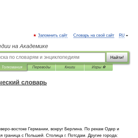
Запомнить сайт
Словарь на свой сайт
RU
едии на Академике
Найти!
Толкования
Переводы
Книги
Игры ⚽
ческий словарь
еверо
-
востоке
Германии
,
вокруг
Берлина
.
По
рекам
Одер
и
ая
граница
с
Польшей
.
Столица
г
.
Потсдам
.
Другие
города: