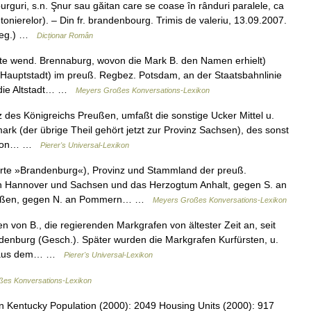
i, s.n. Şnur sau găitan care se coase în rânduri paralele, ca
tonierelor). – Din fr. brandenbourg. Trimis de valeriu, 13.09.2007.
(reg.) …
Dicționar Român
te wend. Brennaburg, wovon die Mark B. den Namen erhielt)
d Hauptstadt) im preuß. Regbez. Potsdam, an der Staatsbahnlinie
 die Altstadt… …
Meyers Großes Konversations-Lexikon
des Königreichs Preußen, umfaßt die sonstige Ucker Mittel u.
mark (der übrige Theil gehört jetzt zur Provinz Sachsen), des sonst
s, von… …
Pierer's Universal-Lexikon
rte »Brandenburg«), Provinz und Stammland der preuß.
en Hannover und Sachsen und das Herzogtum Anhalt, gegen S. an
reußen, gegen N. an Pommern… …
Meyers Großes Konversations-Lexikon
von B., die regierenden Markgrafen von ältester Zeit an, seit
andenburg (Gesch.). Später wurden die Markgrafen Kurfürsten, u.
es. aus dem… …
Pierer's Universal-Lexikon
es Konversations-Lexikon
n Kentucky Population (2000): 2049 Housing Units (2000): 917