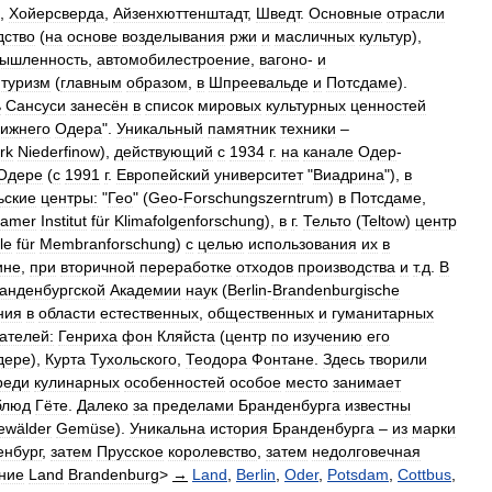
,
Хойерсверда
,
Айзенхюттенштадт
,
Шведт
.
Основные
отрасли
дство
(
на
основе
возделывания
ржи
и
масличных
культур
),
ышленность
,
автомобилестроение
,
вагоно
-
и
,
туризм
(
главным
образом
,
в
Шпреевальде
и
Потсдаме
).
ь
Сансуси
занесён
в
список
мировых
культурных
ценностей
ижнего
Одера
".
Уникальный
памятник
техники
–
rk
Niederfinow
),
действующий
с
1934
г
.
на
канале
Одер
-
Одере
(
с
1991
г
.
Европейский
университет
"
Виадрина
"),
в
ьские
центры:
"
Гео
" (
Geo
-
Forschungszerntrum
)
в
Потсдаме
,
damer
Institut
für
Klimafolgenforschung
),
в
г
.
Тельто
(
Teltow
)
центр
le
für
Membranforschung
)
с
целью
использования
их
в
ине
,
при
вторичной
переработке
отходов
производства
и
т
.
д
.
В
анденбургской
Академии
наук
(
Berlin
-
Brandenburgische
ния
в
области
естественных
,
общественных
и
гуманитарных
ателей:
Генриха
фон
Кляйста
(
центр
по
изучению
его
дере
),
Курта
Тухольского
,
Теодора
Фонтане
.
Здесь
творили
реди
кулинарных
особенностей
особое
место
занимает
блюд
Гёте
.
Далеко
за
пределами
Бранденбурга
известны
ewälder
Gemüse
).
Уникальна
история
Бранденбурга
–
из
марки
енбург
,
затем
Прусское
королевство
,
затем
недолговечная
ние
Land
Brandenburg
>
→
Land
,
Berlin
,
Oder
,
Potsdam
,
Cottbus
,